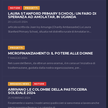
NOTIZIE
PROGETTI
LAURA STANFORD PRIMARY SCHOOL: UN FARO DI
SPERANZA AD AMOLATAR, IN UGANDA
20 LUGLIO 2024
articolo scritto da Joan Ivy Amunga (Charity Ambassador) La Laura
Stanford Primary School, situata nel distretto rurale di Amolatar in...
PROGETTI
MICROFINANZIAMENTO: IL POTERE ALLE DONNE
7 MAGGIO 2024
Nel cuore del Benin, da oltre un anno oramai, è in corso un’iniziativa di
trasformazione, guidata dalla nostra organizzazione, per...
BREAKING NEWS
NOTIZIE
ARRIVANO LE COLOMBE DELLA PASTICCERIA
SOLIDALE 2024
25 FEBBRAIO 2024
Finalmente ci siamo. I nostri amici pasticcieri si sono messi a lavoro anche
per la prossima Pasqua. La colomba di...