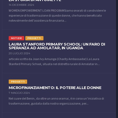
14 DICEMBRE 2024
WOMEN EMPOWERMENT LOAN PROGRAMSiamo onorati di condividere le
esperienze di trasformazione di queste donne, che hanno beneficiato
notevolmente dell’assistenza finanziaria...
NOTIZIE
PROGETTI
LAURA STANFORD PRIMARY SCHOOL: UN FARO DI
SPERANZA AD AMOLATAR, IN UGANDA
20 LUGLIO 2024
articolo scritto da Joan Ivy Amunga (Charity Ambassador) La Laura
Stanford Primary School, situata nel distretto rurale di Amolatar in...
PROGETTI
MICROFINANZIAMENTO: IL POTERE ALLE DONNE
7 MAGGIO 2024
Nel cuore del Benin, da oltre un anno oramai, è in corso un’iniziativa di
trasformazione, guidata dalla nostra organizzazione, per...