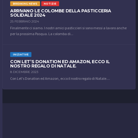
BREAKING NEWS
NOTIZIE
ARRIVANO LE COLOMBE DELLA PASTICCERIA
SOLIDALE 2024
25 FEBBRAIO 2024
Finalmente ci siamo. I nostri amici pasticcieri si sono messi a lavoro anche
per la prossima Pasqua. La colomba di...
INIZIATIVE
CON LET’S DONATION ED AMAZON, ECCO IL
NOSTRO REGALO DI NATALE.
8 DICEMBRE 2023
Con Let's Donation ed Amazon, ecco il nostro regalo di Natale....