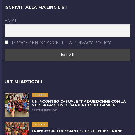
ISCRIVITI ALLA MAILING LIST
EMAIL
PROCEDENDO ACCETTI LA PRIVACY POLICY
ULTIMI ARTICOLI
STORIE
UN INCONTRO CASUALE TRA DUE DONNE CON LA
STESSA PASSIONE: L’AFRICA E I SUOI BAMBINI
2 SETTEMBRE 2021
STORIE
FRANCESCA, TOUSSAINT E… LE CILIEGIE STRANE