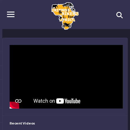
VIDEO
FRIENDS AND BIKERS FOR AFRICA
26 LUGLIO 2013
VIDEO
IL POZZO DELLA VITA A KALALÈ:
DOPO 4 ANNI CONTINUA AD
EROGARE ACQUA POTABILE
31 MARZO 2021
VIDEO
2012 2017 – 5 YEARS OF EMOTIONS
FRIENDS AND BIKERS
31 MARZO 2021
Recent Videos