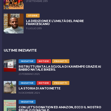
21 SETTEMBRE 2019
STORIE
LA DEDIZIONE E L’UMILTÀ DEL PADRE
FRANCESCANO
11 LUGLIO 2019
ULTIME INIZIAVITE
INIZIATIVE
NOTIZIE
PROGETTI
RISTRUTTURATA LA SCUOLA DI KAWEMPE GRAZIE AI
BABBO NATALE BIKERS.
23 FEBBRAIO 2025
INIZIATIVE
NOTIZIE
PROGETTI
LA STORIA DI ANTOINETTE
14 DICEMBRE 2024
INIZIATIVE
CON LET’S DONATION ED AMAZON, ECCO IL NOSTRO
REGALO DI NATALE.