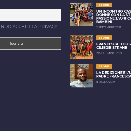
STORIE
UN INCONTRO CAS
DONNE CON LA ST
PASSIONE: L’AFRICA
BAMBINI
DO ACCETTI LA PRIVACY
2 SETTEMBRE 2021
STORIE
FRANCESCA, TOUSS
CILIEGIE STRANE
21 SETTEMBRE 2019
STORIE
LA DEDIZIONE E L’
PADRE FRANCESC
11 LUGLIO 2019