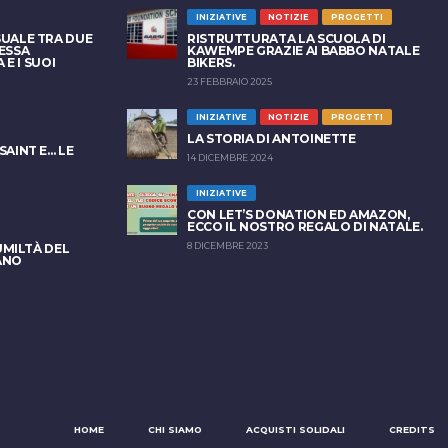
INIZIATIVE
NOTIZIE
PROGETTI
UALE TRA DUE
RISTRUTTURATA LA SCUOLA DI
ESSA
KAWEMPE GRAZIE AI BABBO NATALE
 E I SUOI
BIKERS.
23 FEBBRAIO 2025
INIZIATIVE
NOTIZIE
PROGETTI
LA STORIA DI ANTOINETTE
AINT E… LE
14 DICEMBRE 2024
INIZIATIVE
CON LET’S DONATION ED AMAZON,
ECCO IL NOSTRO REGALO DI NATALE.
8 DICEMBRE 2023
UMILTÀ DEL
ANO
HOME
CHI SIAMO
ACQUISTI SOLIDALI
CREDITS